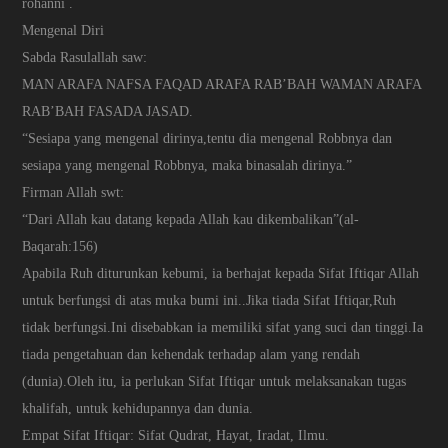
rohanni .
Mengenal Diri
Sabda Rasulallah saw:
MAN ARAFA NAFSA FAQAD ARAFA RAB’BAH WAMAN ARAFA
RAB’BAH FASADA JASAD.
“Sesiapa yang mengenal dirinya,tentu dia mengenal Robbnya dan
sesiapa yang mengenal Robbnya, maka binasalah dirinya.”
Firman Allah swt:
“Dari Allah kau datang kepada Allah kau dikembalikan”(al-
Baqarah:156)
Apabila Ruh diturunkan kebumi, ia berhajat kepada Sifat Iftiqar Allah
untuk berfungsi di atas muka bumi ini..Jika tiada Sifat Iftiqar,Ruh
tidak berfungsi.Ini disebabkan ia memiliki sifat yang suci dan tinggi.Ia
tiada pengetahuan dan kehendak terhadap alam yang rendah
(dunia).Oleh itu, ia perlukan Sifat Iftiqar untuk melaksanakan tugas
khalifah, untuk kehidupannya dan dunia.
Empat Sifat Iftiqar: Sifat Qudrat, Hayat, Iradat, Ilmu.