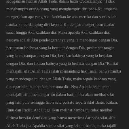
sebagaiman firman Allah Taala, dalam hadis Qudsi:Erinya: ”Tidak
menghampiri orang-orang yang menghampiri diri pada-Ku umpama
mengerjakan apa yang Aku fardukan ke atas mereka dan sentiasalah
hamba-ku berdamping diri kepada-Ku dengan mengerjakan ibadat
sunat hingga Aku kasihkan dia. Maka apabila Aku kasihkan dia,
nescaya adalah Aku pendengarannya yang ia mendengar dengan Dia,
pertuturan lidahnya yang ia bertutur dengan Dia, penampar tangan
yang ia menampar dengan Dia, berjalan kakinya yang ia berjalan
dengan Dia, dan fikiran hatinya yang ia berfikir dengan Dia.”Kaifiat
mentajalli sifat Allah Taala ialah memandang hak Taala, bahwa hamba
yang mendengar itu dengan Allah Taala, maka segala keadaan yang
didengar oleh hamba fana bersama diri-Nya.Apabila telah tetap
mentajalli sifat mendengar itu dalam hati, maka akan melihat sifat
yang lain pula sehingga habis satu persatu seperti sifat Basar, Kalam,
Ilmu dan Iradat. Anda juga akan melihat hamba itu tidak melihat
dirinya bersifat demikian yang hanya menerima daripada sifat-sifat
Allah Taala jua.Apabila semua sifat yang lain terhapus, maka tajalli