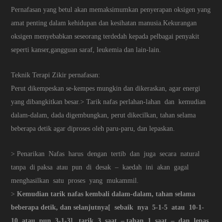
Pernafasan yang betul akan memaksimumkan penyerapan oksigen yang
amat penting dalam kehidupan dan kesihatan manusia.Kekurangan
oksigen menyebabkan seseorang terdedah kepada pelbagai penyakit
seperti kanser,gangguan saraf, leukemia dan lain-lain.
Teknik Terapi Zikir pernafasan:
Perut dikempeskan se-kempes mungkin dan dikeraskan, agar energi
yang dibangkitkan besar.> Tarik nafas perlahan-lahan dan kemudian
dalam-dalam, dada digembungkan, perut dikecilkan, tahan selama
beberapa detik agar diproses oleh paru-paru, dan lepaskan.
> Penarikan Nafas harus dengan tertib dan juga secara natural
tanpa di paksa atau pun di desak – kaedah ini akan gagal
menghasilkan satu proses yang mukammil.
>
Kemudian tarik nafas kembali dalam-dalam, tahan selama
beberapa detik, dan selanjutnya[ sebaik nya 5-1-5 atau 10-1-
10 atau pun 3-1-3] , tarik 3 saat – tahan 1 saat – dan lepas