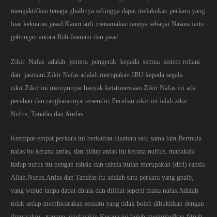
mengaktifkan tenaga ghaibnya sehingga dapat melakukan perkara yang
luar kekuatan jasad.Kaum sufi menamakan iannya sebagai Nasma iaitu
gabungan antara Ruh Jasmani dan jasad.
Zikir Nafas adalah jentera pengerak kepada semua sistem rohani
dan jasmani.Zikir Nafas adalah merupakan IBU kepada segala
zikir.Zikir ini mempunyai banyak keistimewaan.Zikir Nafas ini ada
pecahan dan rangkaiannya tersendiri.Pecahan zikir ini ialah zikir
Nufus, Tanafas dan Amfas.
Keempat-empat perkara ini berkaitan diantara satu sama lain.Bermula
nafas itu kerana anfas, dan hidup anfas itu kerana nuffus, manakala
hidup nufus itu dengan rahsia dan rahsia itulah merupakan (diri) rahsia
Allah.Nufus,Anfas dan Tanafas itu adalah satu perkara yang ghaib,
yang wujud tanpa dapat dirasa dan dilihat seperti mana nafas.Adalah
tidak sedap membicarakan sesuatu yang tidak boleh dibuktikan dengan
ilmu yakin, ataupun ainul yakin.Kerana ini boleh menimbulkan fitnah