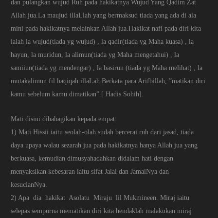
dan pulangkan wujud Ruh pada hakikatnya Wujud Yang Qadim Zat
Allah jua.La maujud illaLlah yang bermaksud tiada yang ada di ala
mini pada hakikatnya melainkan Allah jua.Hakikat nafi pada diri kita
ialah la wujud(tiada yg wujud) , la qadir(tiada yg Maha kuasa) , la
hayun, la muridun, la alimun(tiada yg Maha mengetahui) , la
samiiun(tiada yg mendengar) , la basirun (tiada yg Maha melihat) , la
mutakalimun fil haqiqah illaLah.Berkata para Arifbillah, ”matikan diri
kamu sebelum kamu dimatikan”.[ Hadis Sohih].
Mati disini dibahagikan kepada empat:
1) Mati Hissii iaitu seolah-olah sudah bercerai ruh dari jasad, tiada
daya upaya walau sezarah jua pada hakikatnya hanya Allah jua yang
berkuasa, kemudian dimusyahadahkan didalam hati dengan
menyaksikan kebesaran iaitu sifat Jalal dan JamalNya dan
kesucianNya.
2) Apa dia hakikat Asolatu Miraju lil Mukmineen. Miraj iaitu
selepas sempurna mematikan diri kita hendaklah malakukan miraj