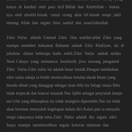
hanya di ketahui oleh para Arif Billah dan Alimbillah – bukan
nya oleh alimbil kitaab, ramai orang alim bil kitaab tetapi jahil
tentang Allah dan segala ilmu tauhid dan maarifahtullah.
Zikir Nafas adalah Ummul Zikir. Dan seafdal-afdal Zikir yang
mampu memberi kekuatan Rohanni adalah Zikir Khafiyee, ini di
jelaskan dalam beberapa hadis sohih.Zikir Nafas adalah selaku
Noor Cahaya yang memancar keseluruh jiwa seorang pengamal
Zikir Nafas.Zikir nafas ini adalah besar faedah.Dengan melakukan
zikir nafas sahaja ia boleh memecahkan ketulan darah hitam yang
berada dihati yang dianggap sebagai istan iblis itu.Selagi istana Iblis
tidak terpecah dan hancur musnah Nur Qalbi sebagai penyuloh lampu
ma’rifat yang diharapkan itu tidak mungkin diperolehi.Nur itu tidak
akan bersinar menyuloh kegelapan dalam diri.Kalau pun ia menyala
tetapi cahayanya tidak telus.Zikir Nafas adalah ibu segala zikir.
Ianya mampu membersihkan segala kotoran dalaman dan