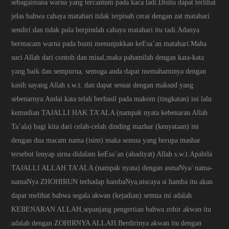
sebagaimana warna yang tercantum pada kaca tadi.Disitu dapat terlihat
jelas bahwa cahaya matahari tidak terpisah cerai dengan zat matahari
sendiri dan tidak pula berpindah cahaya matahari itu tadi.Adanya
bermacam warna pada bumi menunjukkan keEsa’an matahari.Maha
suci Allah dari contoh dan misal,maka pahamilah dengan kata-kata
yang baik dan sempurna, semoga anda dapat memahaminya dengan
kasih sayang Allah s.w.t. dan dapat sesuai dengan maksud yang
sebenarnya.Andai kata telah berhasil pada makom (tingkatan) ini lalu
kemudian TAJALLI HAK TA’ALA (nampak nyata kebenaran Allah
Ta’ala) bagi kita dari celah-celah dinding mazhar (kenyataan) ini
dengan dua macam nama (isim) maka semua yang berupa mashar
tersebut lenyap sirna didalam keEsa’an (ahadiyat) Allah s.w.t.Apabila
TAJALLI ALLAH TA’ALA (nampak nyata) dengan asmaNya/ nama-
namaNya ZHOHIRUN terhadap hambaNya,niscaya si hamba itu akan
dapat melihat bahwa segala akwan (kejadian) semua ini adalah
KEBENARAN ALLAH,sepanjang pengertian bahwa zohir akwan itu
adalah dengan ZOHIRNYA ALLAH.Berdirinya akwan itu dengan