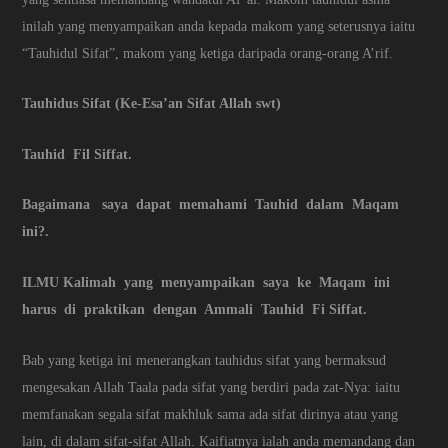
inilah yang menyampaikan anda kepada makom yang seterusnya iaitu
“Tauhidul Sifat”, makom yang ketiga daripada orang-orang A’rif.
Tauhidus Sifat (Ke-Esa’an Sifat Allah swt)
Tauhid Fil Siffat.
Bagaimana saya dapat memahami Tauhid dalam Maqam
ini?.
ILMU Kalimah yang menyampaikan saya ke Maqam ini
harus di praktikan dengan Ammali Tauhid Fi Siffat.
Bab yang ketiga ini menerangkan tauhidus sifat yang bermaksud
mengesakan Allah Taala pada sifat yang berdiri pada zat-Nya: iaitu
memfanakan segala sifat makhluk sama ada sifat dirinya atau yang
lain, di dalam sifat-sifat Allah. Kaifiatnya ialah anda memandang dan