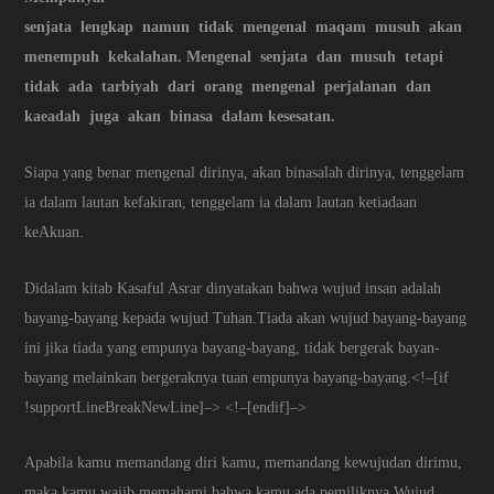
senjata lengkap namun tidak mengenal maqam musuh akan
menempuh kekalahan. Mengenal senjata dan musuh tetapi
tidak ada tarbiyah dari orang mengenal perjalanan dan
kaeadah juga akan binasa dalam kesesatan.
Siapa yang benar mengenal dirinya, akan binasalah dirinya, tenggelam
ia dalam lautan kefakiran, tenggelam ia dalam lautan ketiadaan
keAkuan.
Didalam kitab Kasaful Asrar dinyatakan bahwa wujud insan adalah
bayang-bayang kepada wujud Tuhan.Tiada akan wujud bayang-bayang
ini jika tiada yang empunya bayang-bayang, tidak bergerak bayan-
bayang melainkan bergeraknya tuan empunya bayang-bayang.<!–[if
!supportLineBreakNewLine]–> <!–[endif]–>
Apabila kamu memandang diri kamu, memandang kewujudan dirimu,
maka kamu wajib memahami bahwa kamu ada pemiliknya.Wujud