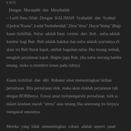
s.w.t)
Dengan Muraqabh dan Musyhadah
– Latih Ilmu Allah -Dengan KALIMAH Syahadah dan Syuhud
(Qudrat”Kuasa”,Iradat”berkehendak”,Ilmu”ilmu”,Hayat”hidup”)Bagi
kaum Aribillah, Nafas adalah Imej cermin dari Roh , nafas adalah
kembar bagi Ruh. Ruh adalah hakikat dan nafas adalah syariatnya di
alam ini.Ruh ibarat kapal, ombak bagaikan nafas.Jika tenang ombak,
tenaglah perjalanan kapal. Begitu juga Ruh, jika nafas seorang hamba
tenang, maka ia memberi kesan pada ruhnya.
Kaum Aribillah dan ahli Rohanni amat mementingkan latihan
pernafasan. Bila pernafasan elok, maka akan eloklah perjalanan ruh
dengan ROBBnnya. Emosi amat mempengaruhi pernafasan, baik ia
dalam keadaan marah “stress” atau tenang.Jika seseorang itu berjaya
mengawal emosinya.
Mereka yang tidak mementingkan rohani adalah seperti jasad