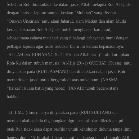
Sebelum Ruh dimasukkan ke dalam jasad,Allah melapisi Ruh Al-Qudsi
dengan lapisan-lapisan sampai kealam “Mulkiah” yang disebut
“Qiswah Unsuriah” iaitu alam Jabarut, alam Malkut dan alam Mulki
kerana kekuatan Ruh Al-Qudsi boleh menghancurkan jasad,
sebagaimana cahaya matahari yang dihalangi cahayanya bumi dengan
pelbagai lapisan agar tidak terbakar bumi ini kerana kepanasannya.
-ALLAH swt-RUH YANG SUCI Firman Allah swt: (“Lalu kutiupkan
Roh-Ku dalam tubuh manusia.”Al-Hijr:29)-1) QUDRAT (Kuasa): iaitu
dinyatakan pada (RUH JASMANI) dan diletakkan dalam jasad.Ruh
memerlukan jasad untuk bergerak di atas muka bumi.(NASMA
“fizikal”: kuasa batin yang hebat). TANAH: tubuh badan-istana
hakikat.
-2) ILMU (ilmu): ianya dinyatakan pada (RUH SULTANI) dan
menjadi akal apabila digabungkan dgn unsur air dan diletakkan pd
otak.Ruh tidak akan dapat berfikir untuk kehidupan didunia tanpa ilmu
bangsa dunia.(AIR: akal- ilham,laduni pandangan tajam hikmah).AIR: