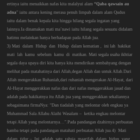
ertinya iaitu menaikkan nafas kita malalyui alam
“Qaba qawsain au
adna
” iaitu antara kening merasa penuh limpah dalam alam Qudus
iaitu dalam benak kepala kita hingga hilang segala ingatan yang
lainnya.Ia dinamakan mati ma’nawi iaitu hilang segala sesuatu didalam
hatimu melainkan hanya berhadapan pada Allah jua.
3) Mati dalam Hidup dan Hidup dalam kematian , ini lah hakikat
mati lah kamu sebelum kamu di matikan. Mati segala usaha ikhtiar
segala daya upaya diri kita hanya kita mendirikan sembahyang dengan
melihat pada matahatinya dari Allah,degan Allah dan untuk Allah.Dari
Allah mengerakkan Ruhaniah,dari ruhaniah mengerakan Al-Hayat, dari
Al-Hayat menggerakkan nafas dan dari nafas menggerakkan jasad dan
adalah pada hakikatnya itu Allah jua yang menggerakkan sekaliannya
sebagaimana firmaNya: “Dan tiadalah yang melontar oleh engkau ya
Muhammad Sala Allahu Alaihi Wasalam – ketika engkau melontar
tetapi Allah yang melontarnya…”.Pada pandangan dzahirnya perbuatan
hamba tetapi pada pandangan matahati perbuatan Allah jua.4) Mati
dalam tidur – Ini adalah satu rahsia maarifah dalam hidup yang