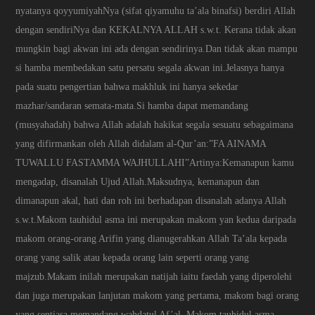
nyatanya qoyyumiyahNya (sifat qiyamuhu ta’ala binafsi) berdiri Allah
dengan sendiriNya dan KEKALNYA ALLAH s.w.t. Kerana tidak akan
mungkin bagi akwan ini ada dengan sendirinya.Dan tidak akan mampu
si hamba membedakan satu persatu segala akwan ini.Jelasnya hanya
pada suatu pengertian bahwa makhluk ini hanya sekedar
mazhar/sandaran semata-mata.Si hamba dapat memandang
(musyahadah) bahwa Allah adalah hakikat segala sesuatu sebagaimana
yang difirmankan oleh Allah didalam al-Qur’an:”FA AINAMA
TUWALLU FASTAMMA WAJHULLAHI”Artinya:Kemanapun kamu
mengadap, disanalah Ujud Allah.Maksudnya, kemanapun dan
dimanapun akal, hati dan roh ini berhadapan disanalah adanya Allah
s.w.t.Makom tauhidul asma ini merupakan makom yan kedua daripada
makom orang-orang Arifin yang dianugerahkan Allah Ta’ala kepada
orang yang salik atau kepada orang lain seperti orang yang
majzub.Makam inilah merupakan natijah iaitu faedah yang diperolehi
dan juga merupakan lanjutan makom yang pertama, makom bagi orang
yang sentiasa memandang wahdatul Af’al. Makom tauhidul asma