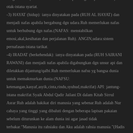
otak-istana syariat.
-3) HAYAT (hidup): ianya dinyatakan pada (RUH AL HAYAT) dan
menjadi nafas apabila bergabung dgn udara.Ruh memerlukan nafas
untuk berhubung dgn nafas.(NAFAS: menstabilkan
emosi,akal,kesihatan dan perjalanan Ruh). ANGIN,udara:sistem
pernafasan-istana tarikat.
-4) IRADAT (berkehendak): ianya dinyatakan pada (RUH SAIRANI
RAWANI) dan menjadi nafas apabila digabungkan dgn unsur api dan
diletakkan dijantung/qalbi.Ruh memerlukan nafsu yg bangsa dunia
untuk memakmurkan dunia.(NAFSU:
ketenangan,kasyaf,asyik,cinta,rindu,syuhud,makrifat) API: jantung-
istana makrifat.Syaik Abdul Qadir Jailani:Di dalam Kitab Sirrul
Asrar:Ruh adalah hakikat diri manusia yang sebenar.Ruh adalah Nur
cahaya yang tinggi yang dibaluti dengan beberapa lapisan pakaian
sebelum diturunkan ke alam dunia ini agar jasad tidak
terbakar.“Manusia itu rahsiaku dan Aku adalah rahsia manusia.”(Hadis