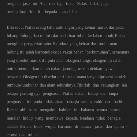
berguna jasad ini. Ada roh tapi tiada Nafas tidak juga
bermnafaat Roh itu kepada jaasad itu.
Bila sebut Nafas orang tahu,iaitu angin yang keluar masuk daripada
lubang hidung dan mulut (daripada luar tubuh kedalam tubuh)Kalau
mengikut pengertian saintifik,udara yang keluar dari mulut atau
hidung itu ialah karbondioksida yakni bahan “perkumuhan”, sementara
yang disedut masuk itu pula ialah oksigen.Fungsi oksigen ini ialah
untuk memutarkan darah dalam jantung, membolehkan nyawa
bergerak.Oksigen itu disedut dari luar dimana ianya diproseskan oleh
tumbuh-tumbuhan dan alam seluruhnya.Fikirlah dna renungkan lah
betapa penting nya penguasan Nafas dalam hidup dan tanpa
penguasan ini anda tidak akan bahagia secara zahir dan bathin.
Ramai ahli sains mengakui hakikat ini bahawa semua punca
masalah hidup yang membawa kepada keadaan tidak bahagia
adalah kerana tidak wujud harmoni di antara jasad dan qalbu –
emosi dan minda.