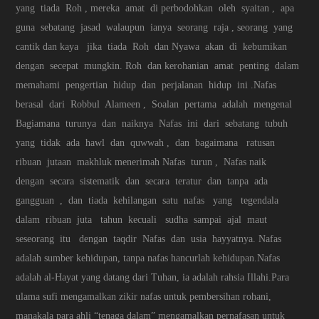
yang tiada Roh , mereka amat di perbodohkan oleh syaitan , apa
guna sebatang jasad walaupun ianya seorang raja , seorang yang
cantik dan kaya jika tiada Roh dan Nyawa akan di kebumikan
dengan secepat mungkin. Roh dan kerohanian amat penting dalam
memahami pengertian hidup dan perjalanan hidup ini .Nafas
berasal dari Robbul Alameen , Soalan pertama adalah mengenal
Bagiamana turunya dan naiknya Nafas ini dari sebatang tubuh
yang tidak ada hawl dan quwwah , dan bagaimana ratusan
ribuan jutaan makhluk menerimah Nafas turun , Nafas naik
dengan secara sistematik dan secara teratur dan tanpa ada
gangguan , dan tiada kehilangan satu nafas yang tegendala
dalam ribuan juta tahun kecuali sudha sampai ajal maut
seseorang itu dengan taqdir Nafas dan usia hayyatnya. Nafas
adalah sumber kehidupan, tanpa nafas hancurlah kehidupan.Nafas
adalah al-Hayat yang datang dari Tuhan, ia adalah rahsia Illahi.Para
ulama sufi mengamalkan zikir nafas untuk pembersihan rohani,
manakala para ahli “tenaga dalam” mengamalkan pernafasan untuk