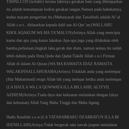
TAWALLUD (terlahir) kerana lahirnya gerakan batu yang dilemparkan
itu adalah kemampuan kodrat gerakan tangan.Namun pada hakekatnya,
kedua macam pengertian itu (Mubasyarah dan Tawallud) adalah Af’al
Allah s.w.t., didasarkan kepada dalil nas Al-Qur’an:(WALLAHU
KHOLAQAKUM WA MA TA’MALUN)Artinya:Allah yang mencipta
kamu dan apa yang kamu lakukan.Apa-apa juga yang dilakukan oleh
hamba,perkataan,tingkah laku,gerak dan diam, namun semua itu sudah
lebih dahulu pada Ilmu,Qoda dan Qadar/Takdir Allah s.w.t.Firman
Allah di dalam Al-Quran:(WA MA RAMAITA IDAZ RAMAITA
WALAKINNALLAHURAMA)Artinya:Tidaklah anda yang melempar
(Hai Muhammad) tetapi Allah-lah yang melepar ketika anda melempar.
(LA HAULA WA LA QUWWATA ILLA BILLAHIL ALIYYIL
AZHIEM)Artinya:Tiada daya dan kekuatan melainkan dengan (daya
dan kekuatan) Allah Yang Maha Tinggi dan Maha Agung.
Hadis Rasullah s.a.w.(LA TATAHARRAKU DZARRATUN ILLA BI
IDZNILLAHI)Arinya:Tidak bergerak satu zarrah juapun melainkan