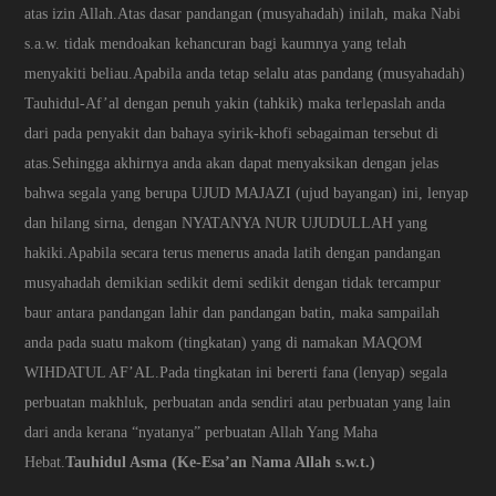
atas izin Allah.Atas dasar pandangan (musyahadah) inilah, maka Nabi
s.a.w. tidak mendoakan kehancuran bagi kaumnya yang telah
menyakiti beliau.Apabila anda tetap selalu atas pandang (musyahadah)
Tauhidul-Af’al dengan penuh yakin (tahkik) maka terlepaslah anda
dari pada penyakit dan bahaya syirik-khofi sebagaiman tersebut di
atas.Sehingga akhirnya anda akan dapat menyaksikan dengan jelas
bahwa segala yang berupa UJUD MAJAZI (ujud bayangan) ini, lenyap
dan hilang sirna, dengan NYATANYA NUR UJUDULLAH yang
hakiki.Apabila secara terus menerus anada latih dengan pandangan
musyahadah demikian sedikit demi sedikit dengan tidak tercampur
baur antara pandangan lahir dan pandangan batin, maka sampailah
anda pada suatu makom (tingkatan) yang di namakan MAQOM
WIHDATUL AF’AL.Pada tingkatan ini bererti fana (lenyap) segala
perbuatan makhluk, perbuatan anda sendiri atau perbuatan yang lain
dari anda kerana “nyatanya” perbuatan Allah Yang Maha
Hebat.
Tauhidul Asma (Ke-Esa’an Nama Allah s.w.t.)