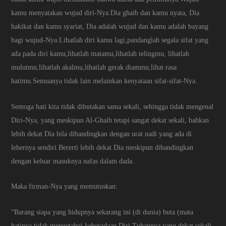
kamu menyatakan wujud diri-Nya.Dia ghaib dan kamu nyata, Dia
hakikat dan kamu syariat, Dia adalah wujud dan kamu adalah bayang
bagi wujud-Nya.Lihatlah diri kamu lagi,pandanglah segala sifat yang
ada pada diri kamu,lihatlah matamu,lihatlah telingmu, lihatlah
mulutmu,lihatlah akalmu,lihatlah gerak diammu,lihat rasa
hatimu.Semuanya tidak lain melainkan kenyataan sifat-sifat-Nya.
Semoga hati kita tidak dibutakan sama sekali, sehingga tidak mengenal
Diri-Nya, yang meskipun Al-Ghaib tetapi sangat dekat sekali, bahkan
lebih dekat Dia bila dibandingkan dengan urat nadi yang ada di
lehernya sendiri.Bererti lebih dekat Dia meskipun dibandingkan
dengan keluar masuknya nafas dalam dada.
Maka firman-Nya yang memutuskan:
“Barang siapa yang hidupnya sekarang ini (di dunia) buta (mata
hatinya tidak mengetahui keberadaan Diri Tuhannya yang dekat sekali