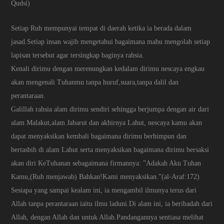
Qudsi)
Setiap Ruh mempunyai tempat di daerah ketika ia berada dalam
jasad.Setiap insan wajib mengetahui bagaimana mahu mengolah setiap
lapisan tersebut agar tersingkap baginya rahsia.
Kenali dirimu dengan merenungkan kedalam dirimu nescaya engkau
akan mengenali Tuhanmu tanpa huruf,suara,tanpa dalil dan
perantaraan.
Galillah rahsia alam dirimu sendiri sehingga berjumpa dengan air dari
alam Malakut,alam Jabarut dan akhirnya Lahut, nescaya kamu akan
dapat menyaksikan kembali bagaimana dirimu berhimpun dan
bertasbih di alam Lahut serta menyaksikan bagaimana dirimu bersaksi
akan diri KeTuhanan sebagaimana firmannya: ”Adakah Aku Tuhan
Kamu,(Ruh menjawab) Bahkan!Kami menyaksikan.”(al-Araf:172)
Sesiapa yang sampai kealam ini, ia mengambil ilmunya terus dari
Allah tanpa perantaraan iaitu ilmu laduni.Di alam ini, ia beribadah dari
Allah, dengan Allah dan untuk Allah.Pandangannya sentiasa melihat