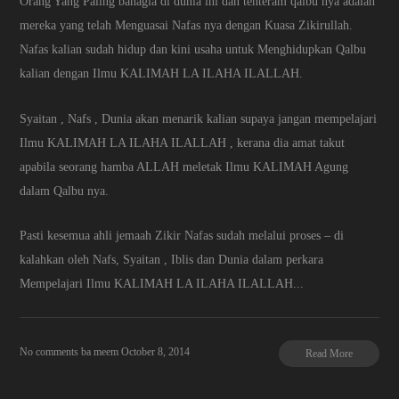
Orang Yang Paling bahagia di dunia ini dan tenteram qalbu nya adalah
mereka yang telah Menguasai Nafas nya dengan Kuasa Zikirullah.
Nafas kalian sudah hidup dan kini usaha untuk Menghidupkan Qalbu
kalian dengan Ilmu KALIMAH LA ILAHA ILALLAH.
Syaitan , Nafs , Dunia akan menarik kalian supaya jangan mempelajari
Ilmu KALIMAH LA ILAHA ILALLAH , kerana dia amat takut
apabila seorang hamba ALLAH meletak Ilmu KALIMAH Agung
dalam Qalbu nya.
Pasti kesemua ahli jemaah Zikir Nafas sudah melalui proses – di
kalahkan oleh Nafs, Syaitan , Iblis dan Dunia dalam perkara
Mempelajari Ilmu KALIMAH LA ILAHA ILALLAH...
No comments
ba meem
October 8, 2014
Read More