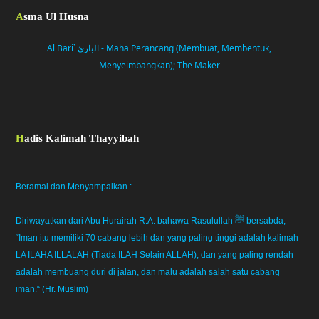
Asma Ul Husna
Al Bari` البارئ - Maha Perancang (Membuat, Membentuk,
Menyeimbangkan); The Maker
Hadis Kalimah Thayyibah
Beramal dan Menyampaikan :
Diriwayatkan dari Abu Hurairah R.A. bahawa Rasulullah ﷺ bersabda,
“Iman itu memiliki 70 cabang lebih dan yang paling tinggi adalah kalimah
LA ILAHA ILLALAH (Tiada ILAH Selain ALLAH), dan yang paling rendah
adalah membuang duri di jalan, dan malu adalah salah satu cabang
iman.“ (Hr. Muslim)