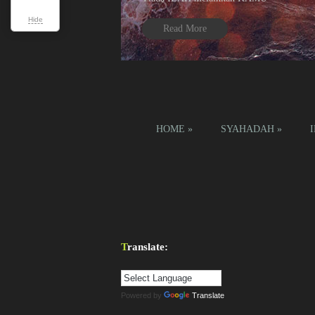
Hide
Read More
1
2
3
4
HOME
»
SYAHADAH
»
Translate:
Powered by
Translate