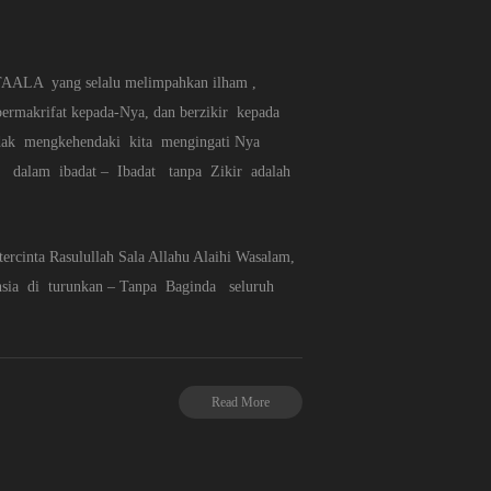
TAALA yang selalu melimpahkan ilham ,
makrifat kepada-Nya, dan berzikir kepada
dak mengkehendaki kita mengingati Nya
a dalam ibadat – Ibadat tanpa Zikir adalah
rcinta Rasulullah Sala Allahu Alaihi Wasalam,
ia di turunkan – Tanpa Baginda seluruh
Read More